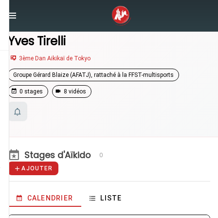
/
Enseignants
/
Yves Tirelli
Yves Tirelli
3ème Dan Aikikaï de Tokyo
Groupe Gérard Blaize (AFATJ), rattaché à la FFST-multisports
0 stages
8 vidéos
Stages d'Aïkido
0
AJOUTER
CALENDRIER
LISTE