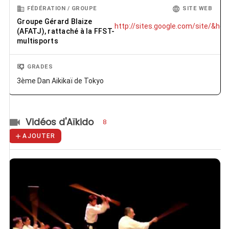
FÉDÉRATION / GROUPE
SITE WEB
Groupe Gérard Blaize
http://sites.google.com/site/&helli
(AFATJ), rattaché à la FFST-
multisports
GRADES
3ème Dan Aikikaï de Tokyo
Vidéos d'Aïkido
8
AJOUTER