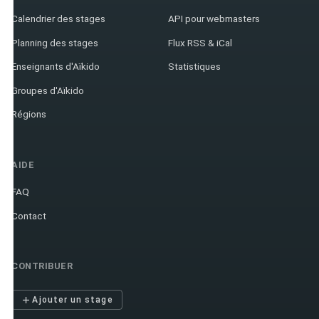
Calendrier des stages
API pour webmasters
Planning des stages
Flux RSS & iCal
Enseignants d'Aïkido
Statistiques
Groupes d'Aïkido
Régions
AIDE
FAQ
Contact
CONTRIBUER
Ajouter un stage