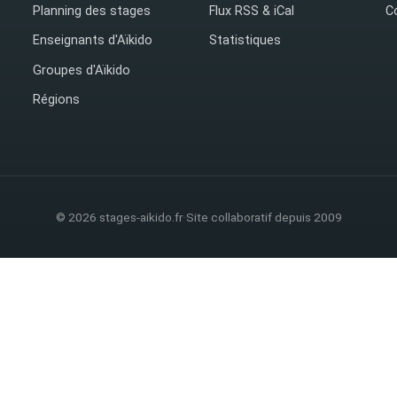
Planning des stages
Flux RSS & iCal
C
Enseignants d'Aïkido
Statistiques
Groupes d'Aïkido
Régions
© 2026 stages-aikido.fr
·
Site collaboratif depuis 2009