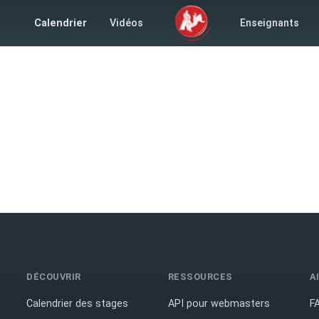
Calendrier
Vidéos
Enseignants
DÉCOUVRIR
RESSOURCES
A
Calendrier des stages
API pour webmasters
F