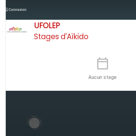
Connexion
Groupes d'Aikido
/
UFOLEP
UFOLEP
Stages d'Aïkido
Aucun stage