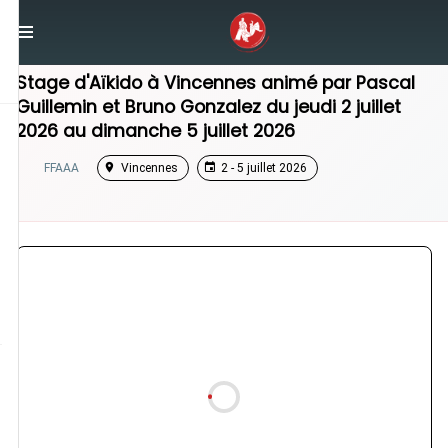
/
Île-de-France
/
Stage Aikido
Stage d'Aïkido à
Vincennes
animé par
Pascal
Guillemin
et
Bruno Gonzalez
du
jeudi 2 juillet
2026
au
dimanche 5 juillet 2026
FFAAA
Vincennes
2 - 5 juillet 2026