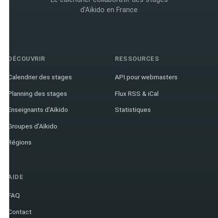
d'Aïkido en France
DÉCOUVRIR
RESSOURCES
Calendrier des stages
API pour webmasters
Planning des stages
Flux RSS & iCal
Enseignants d'Aïkido
Statistiques
Groupes d'Aïkido
Régions
AIDE
FAQ
Contact