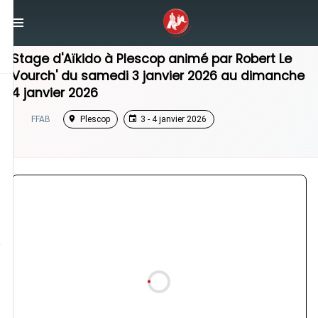
/
Bretagne
/
Stage Aikido
Stage d'Aïkido à
Plescop
animé par
Robert Le
Vourch'
du
samedi 3 janvier 2026
au
dimanche
4 janvier 2026
FFAB
Plescop
3 - 4 janvier 2026