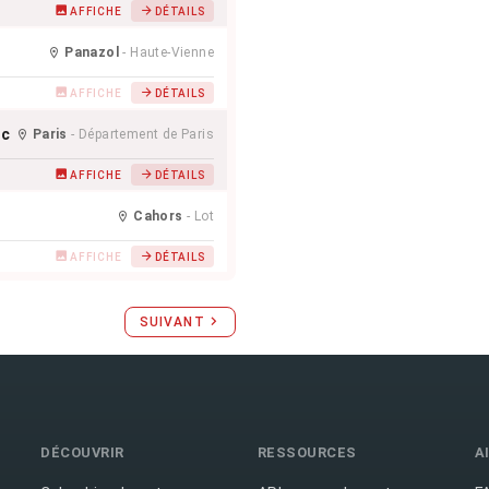
AFFICHE
DÉTAILS
Panazol
- Haute-Vienne
AFFICHE
DÉTAILS
uc
Paris
- Département de Paris
AFFICHE
DÉTAILS
Cahors
- Lot
AFFICHE
DÉTAILS
SUIVANT
DÉCOUVRIR
RESSOURCES
A