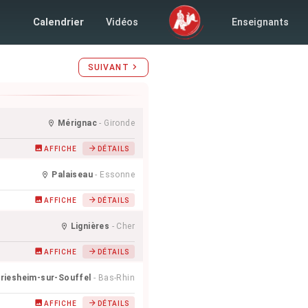
7 mars 2024
Calendrier
Vidéos
Enseignants
SUIVANT
Mérignac
- Gironde
AFFICHE
DÉTAILS
Palaiseau
- Essonne
AFFICHE
DÉTAILS
Lignières
- Cher
AFFICHE
DÉTAILS
riesheim-sur-Souffel
- Bas-Rhin
AFFICHE
DÉTAILS