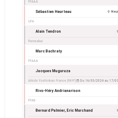
FFAAA
Sébastien Heurteau
Neu
UFA
Alain Tendron
Renwakai
Marc Bachraty
FFAAA
Jacques Muguruza
Aikido Yoshinkan France (FAYF)
Du 16/03/2024 au 17/0
Rivo-Héry Andrianarison
FFAB
Bernard Palmier
, Eric Marchand