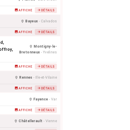
AFFICHE
DÉTAILS
Bayeux
- Calvados
AFFICHE
DÉTAILS
nd
,
Montigny-le-
offroy
,
Bretonneux
- Yvelines
AFFICHE
DÉTAILS
Rennes
- Ille-et-Vilaine
AFFICHE
DÉTAILS
Fayence
- Var
AFFICHE
DÉTAILS
Châtellerault
- Vienne