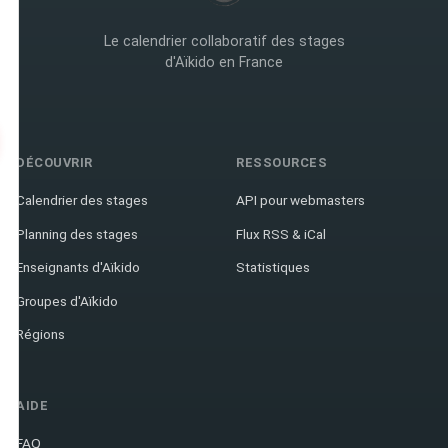
Le calendrier collaboratif des stages
d'Aïkido en France
DÉCOUVRIR
RESSOURCES
Calendrier des stages
API pour webmasters
Planning des stages
Flux RSS & iCal
Enseignants d'Aïkido
Statistiques
Groupes d'Aïkido
Régions
AIDE
FAQ