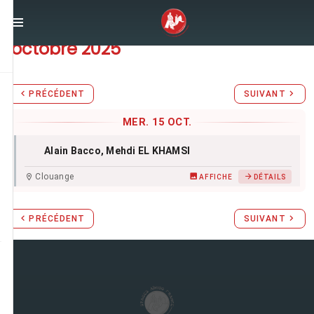
Stages d'Aïkido du
mercredi 15
octobre 2025
PRÉCÉDENT
SUIVANT
MER. 15 OCT.
Alain Bacco
, Mehdi EL KHAMSI
Clouange
AFFICHE
DÉTAILS
PRÉCÉDENT
SUIVANT