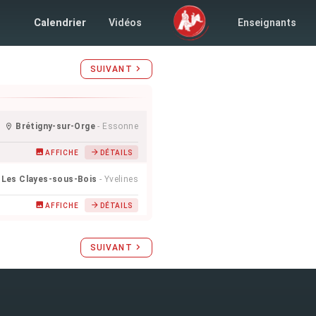
6 octobre 2024
Calendrier
Vidéos
Enseignants
SUIVANT
Brétigny-sur-Orge
- Essonne
AFFICHE
DÉTAILS
Les Clayes-sous-Bois
- Yvelines
AFFICHE
DÉTAILS
SUIVANT