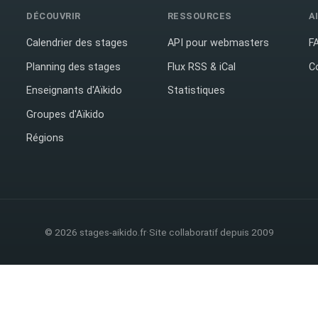
DÉCOUVRIR
RESSOURCES
A
Calendrier des stages
API pour webmasters
F
Planning des stages
Flux RSS & iCal
C
Enseignants d'Aïkido
Statistiques
Groupes d'Aïkido
Régions
© 2026 stages-aikido.fr
·
Site collaboratif depuis 2009