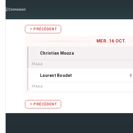
Stages d'Aïkido du
mercredi 1
Connexion
PRÉCÉDENT
MER. 16 OCT.
Christian Mouza
FFAAA
Laurent Boudet
FFAAA
PRÉCÉDENT