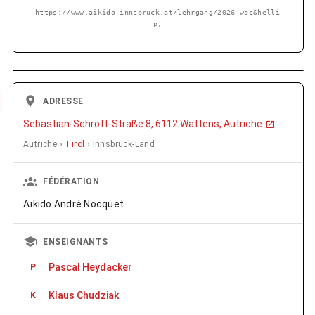
https://www.aikido-innsbruck.at/lehrgang/2026-woc&helli
p;
ADRESSE
Sebastian-Schrott-Straße 8, 6112 Wattens, Autriche
Autriche ›
Tirol
› Innsbruck-Land
FÉDÉRATION
Aïkido André Nocquet
ENSEIGNANTS
Pascal Heydacker
P
Klaus Chudziak
K