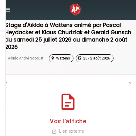
/
Tirol
/
Stage Aikido
Stage d'Aïkido à
Wattens
animé par
Pascal
Heydacker
et
Klaus Chudziak
et
Gerald Gunsch
du
samedi 25 juillet 2026
au
dimanche 2 août
2026
Aïkido André Nocquet
Wattens
25 - 2 août 2026
Voir l'affiche
Lien externe