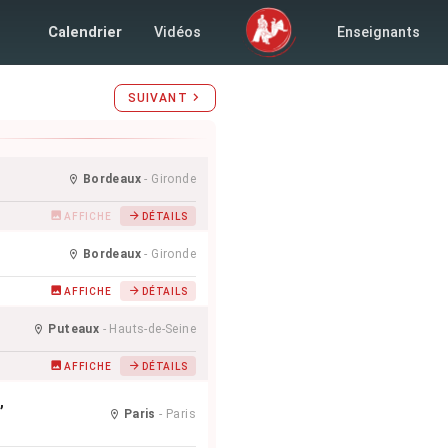
uillet 2026
Calendrier
Vidéos
Enseignants
SUIVANT
Bordeaux
- Gironde
AFFICHE
DÉTAILS
Bordeaux
- Gironde
AFFICHE
DÉTAILS
Puteaux
- Hauts-de-Seine
AFFICHE
DÉTAILS
,
Paris
- Paris