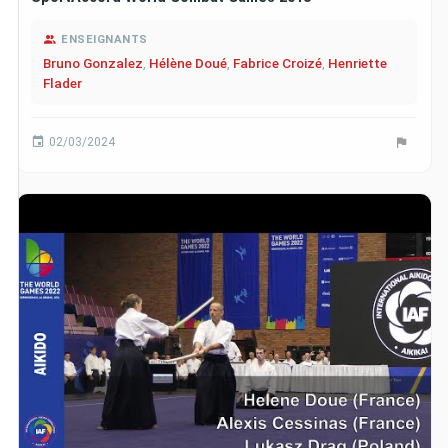
ENSEIGNANTS
Bruno Gonzalez
,
Hélène Doué
,
Fabrice Croizé
,
Henriette
Flader
02/03/2024