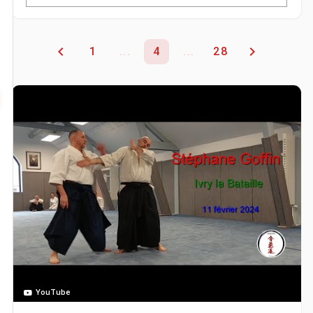
1
...
4
...
28
YouTube