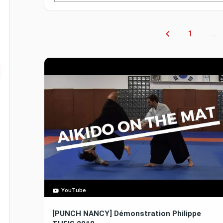
1
...
YouTube
[PUNCH NANCY] Démonstration Philippe