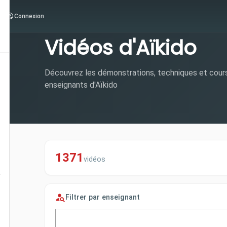
Connexion
Vidéos d'Aïkido
Découvrez les démonstrations, techniques et cour
enseignants d'Aïkido
1371
vidéos
Filtrer par enseignant