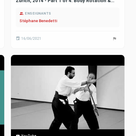
Zurich, 2014 - Part 1 of 4: Body Rotation &
Footwork
ENSEIGNANTS
Stéphane Benedetti
16/06/2021
YouTube